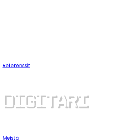
Hakukoneoptimointi (SEO)
Pitkäjänteistä
hakukonenäkyvyyttä.
AI-optimointi
Nouse AI-chatbottien suosituksiin.
Digitaalinen kasvu
Dominoi hakutuloksia ja saa
lisää asiakkaita.
Referenssit
Meistä