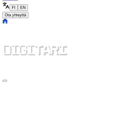
FI
EN
Ota yhteyttä