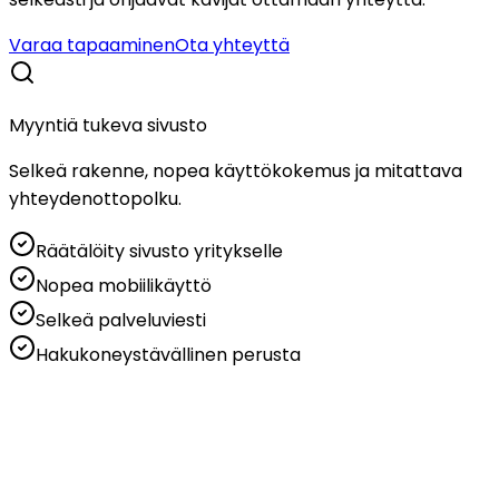
Varaa tapaaminen
Ota yhteyttä
Myyntiä tukeva sivusto
Selkeä rakenne, nopea käyttökokemus ja mitattava
yhteydenottopolku.
Räätälöity sivusto yritykselle
Nopea mobiilikäyttö
Selkeä palveluviesti
Hakukoneystävällinen perusta