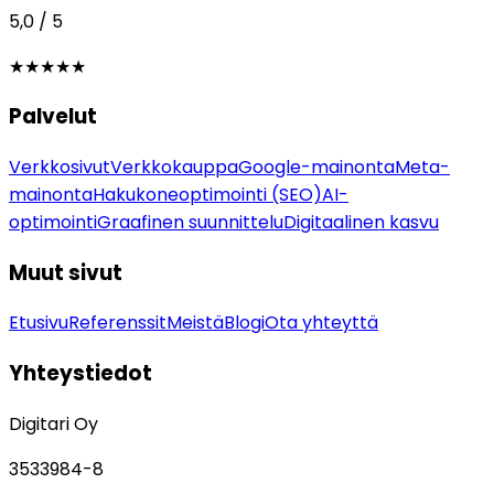
5,0 / 5
★★★★★
Palvelut
Verkkosivut
Verkkokauppa
Google-mainonta
Meta-
mainonta
Hakukoneoptimointi (SEO)
AI-
optimointi
Graafinen suunnittelu
Digitaalinen kasvu
Muut sivut
Etusivu
Referenssit
Meistä
Blogi
Ota yhteyttä
Yhteystiedot
Digitari Oy
3533984-8