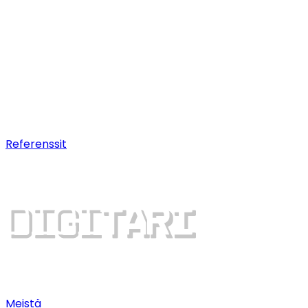
Hakukoneoptimointi (SEO)
Pitkäjänteistä
hakukonenäkyvyyttä.
AI-optimointi
Nouse AI-chatbottien suosituksiin.
Digitaalinen kasvu
Dominoi hakutuloksia ja saa
lisää asiakkaita.
Referenssit
Meistä