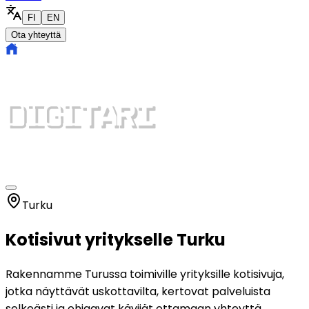
FI
EN
Ota yhteyttä
Turku
Kotisivut yritykselle Turku
Rakennamme Turussa toimiville yrityksille kotisivuja,
jotka näyttävät uskottavilta, kertovat palveluista
selkeästi ja ohjaavat kävijät ottamaan yhteyttä.