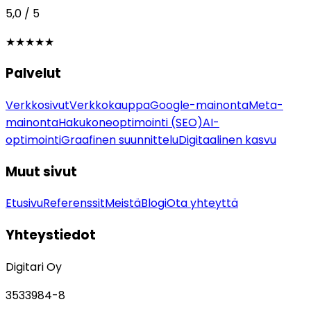
5,0 / 5
★★★★★
Palvelut
Verkkosivut
Verkkokauppa
Google-mainonta
Meta-
mainonta
Hakukoneoptimointi (SEO)
AI-
optimointi
Graafinen suunnittelu
Digitaalinen kasvu
Muut sivut
Etusivu
Referenssit
Meistä
Blogi
Ota yhteyttä
Yhteystiedot
Digitari Oy
3533984-8