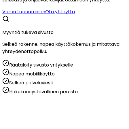
Varaa tapaaminen
Ota yhteyttä
Myyntiä tukeva sivusto
Selkeä rakenne, nopea käyttökokemus ja mitattava
yhteydenottopolku.
Räätälöity sivusto yritykselle
Nopea mobiilikäyttö
Selkeä palveluviesti
Hakukoneystävällinen perusta