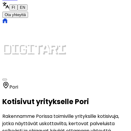
FI
EN
Ota yhteyttä
Pori
Kotisivut yritykselle Pori
Rakennamme Porissa toimiville yrityksille kotisivuja,
jotka näyttävät uskottavilta, kertovat palveluista
selkeästi ja ohjaavat kävijät ottamaan yhteyttä.