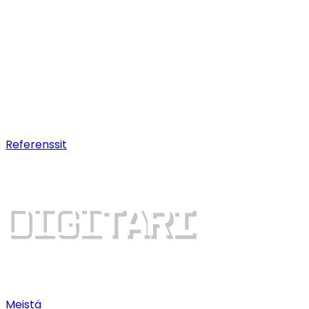
Hakukoneoptimointi (SEO)
Pitkäjänteistä
hakukonenäkyvyyttä.
AI-optimointi
Nouse AI-chatbottien suosituksiin.
Digitaalinen kasvu
Dominoi hakutuloksia ja saa
lisää asiakkaita.
Referenssit
Meistä