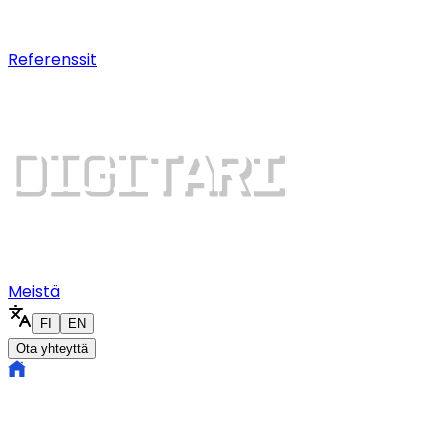
Digitaalinen kasvu
Dominoi hakutuloksia ja saa lisää 
Referenssit
Meistä
FI
EN
Ota yhteyttä