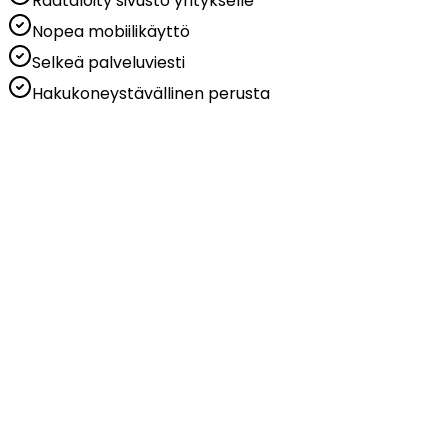
Räätälöity sivusto yritykselle
Nopea mobiilikäyttö
Selkeä palveluviesti
Hakukoneystävällinen perusta