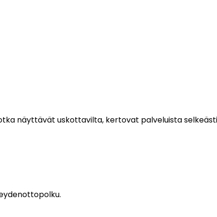
 jotka näyttävät uskottavilta, kertovat palveluista selkeäs
eydenottopolku.