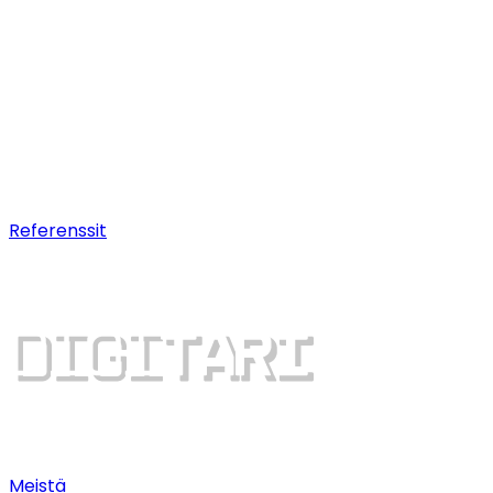
Hakukoneoptimointi (SEO)
Pitkäjänteistä
hakukonenäkyvyyttä.
AI-optimointi
Nouse AI-chatbottien suosituksiin.
Digitaalinen kasvu
Dominoi hakutuloksia ja saa
lisää asiakkaita.
Referenssit
Meistä