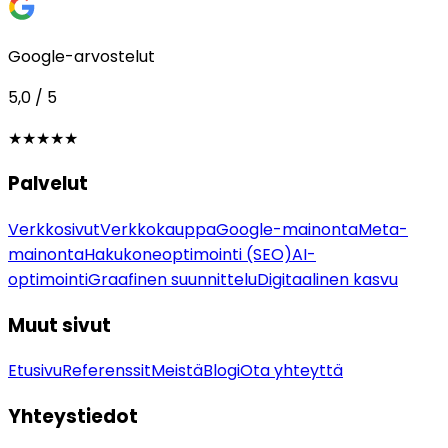
Google-arvostelut
5,0 / 5
★★★★★
Palvelut
Verkkosivut
Verkkokauppa
Google-mainonta
Meta-
mainonta
Hakukoneoptimointi (SEO)
AI-
optimointi
Graafinen suunnittelu
Digitaalinen kasvu
Muut sivut
Etusivu
Referenssit
Meistä
Blogi
Ota yhteyttä
Yhteystiedot